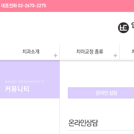
- 특별함
- 부분교정
- 
- 의료진소개
- 돌출입교정
- 
- 병원둘러보기
- 덧니교정
- 
- 진료안내
- 앞니정밀교정
- 
정
- 찾아오시는길
- 턱수술교정
- 공지사항
- 어린이청소년교정