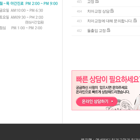
교정
415
치아교정 상담
414
치아교정에 대해 문의합니다.
413
돌출입 교정
412