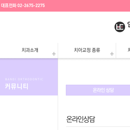
- 특별함
- 부분교정
- 
- 의료진소개
- 돌출입교정
- 
- 병원둘러보기
- 덧니교정
- 
- 진료안내
- 앞니정밀교정
- 
정
- 찾아오시는길
- 턱수술교정
- 공지사항
- 어린이청소년교정