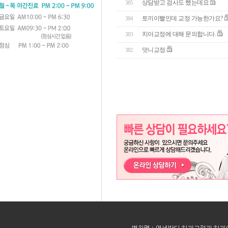
상담받고 검사도 했는데요
385
토끼이빨인데 교정 가능한가요?
384
치아교정에 대해 문의합니다.
383
덧니교정
382