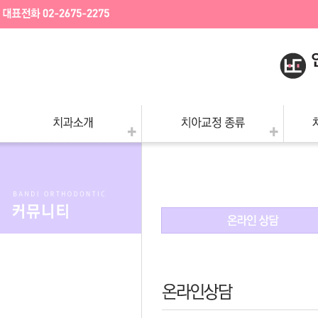
- 특별함
- 부분교정
- 
- 의료진소개
- 돌출입교정
- 
- 병원둘러보기
- 덧니교정
- 
- 진료안내
- 앞니정밀교정
- 
정
- 찾아오시는길
- 턱수술교정
- 공지사항
- 어린이청소년교정