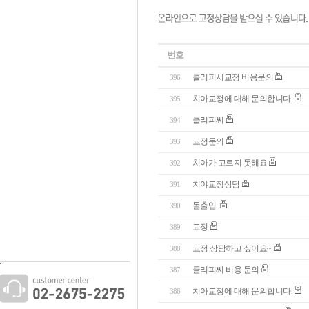
번호
클리피시교정 비용문의
396
치아교정에 대해 문의합니다.
395
클리피씨
394
교정문의
393
치아가 고르지 못해요
392
치야교정상담
391
돌출입.
390
교정
389
교정 상담하고 싶어요~
388
클리피씨 비용 문의
387
치아교정에 대해 문의합니다.
386